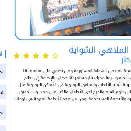
 الملاهي الشواية
ا
طر
تم بفضل الله تعالى تركيب وتشغيل لوحة التحكم بلعبة الملاهي الشواية المستوردة وهي تحتوي على DC motor
تط
driver 110 Ampere (3-phases to DC، للتحكم باتجاه وسرعة محرك تيار مستمر 30 حصان، بالإضافة إلى نظام
اءة والسرينة. تُعتبر الألعاب والمرافق الترفيهية في الأماكن الترفيهية مثل
لتي تلهم الفرح والمرح لدى الأطفال والكبار على حد سواء. تحقيق
تطو
هزة والأنظمة المستخدمة، ومن بين هذه الأنظمة المهمة هي لوحات
تط