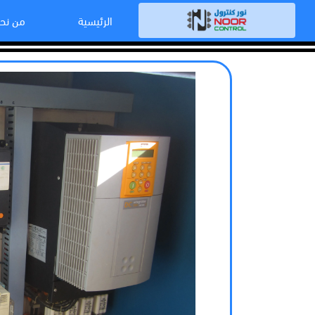
الرئيسية
من نح