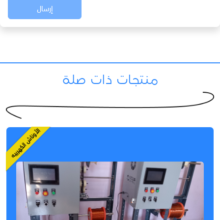
إرسال
منتجات ذات صلة
الأوناش الكهربيه